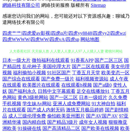
網絡科技有限公司
網絡技術服務
版權所有
Sitemap
感谢您访问我们的网站，您可能还对以下资源感兴趣：聊城乃
遣网络技术有限公司
四虎艹艹|四虎爱av影视|四虎α片|四虎yy8848|四虎yy2|四虎wz|
四虎WWWW|四虎WW|四虎vA|四虎sp
网站地图
日本一级大片
微拍福利在线观看
91香蕉APP
国产二区三区
国
91影频 91天堂国产 国产精品丝袜在线观看 狠狠操社区 wwwAV一起操 伊
产精品性
乱伦种子
美国伦理大片
国产二区在线观看
美女伦理
视频
福利偷拍小视频
91社区国产
丁香五月天堂
欧美变态一区
人大香蕉社区 天天操人兽 人人妻人人妻人人97 人人揉人人妻 蜜桃91网站
国产综合在线观看
国产免费一级片
福利视频资源站
成人午夜
在线观看
欧美图片在线观看
在线观看h视频
国产a级0
变性人
妖
国产福利永久
日韩中文字幕观看
足交在线播放91
丁香五月
在线看 久久久久青青青草网 看片网站免费 激情文学丝袜AV社区 国产路线
色网站
黄色3级抢网站
国产一区二区
日本一级婬片
久久免费
手机视频
学生妹Av网站
亚洲人成免费网站
91大神自拍
福利
专区 国产视频久久艹 东方四虎精品 超碰套图 日本porn性A爱V 欧日美综
片在线观看
国产成人内射无码
激情五月极品婷婷
国产剧情精
品
成人三级伦理免费
偷怕欧美亚州图片
国产AV国产AV
97亚
欧美独立久久精品 九七人人操 韩日av小电影 丁香久久成人 人人干操美女
洲精华液
国内精自线
国产精品3级片
成年女人视频
狠狠撸亚
洲欧美
91操碰在线
国产高清精品二区
国产欧美在线视频
欧美