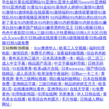
学生秘片黄在线观网站|91亚洲|91亚洲大成网污www|91亚洲精
华|91亚洲色图
91黄址|91金站|91基地伊人婷婷|91激情|91激情
91激情|91激情电影在线观看|91激情福利|91激情就要激情|91激
情乱伦|91激情视频亚洲资料
91内设网站|91内射白虎白丝|91内
射了美女|91内射喷水|91内射社频|91内射视频|91内射在线|91嫩
草白丝|91嫩草国产精品|91嫩草黑料吃瓜王
日韩A视频|日韩A
色色午夜影院|日韩A三级|日韩A片性爱网站|日韩A片大区|日韩
a久久www新片|日韩a级在线观看|日韩A级视频观看|日韩a级视
频|日韩A级免费
主站蜘蛛池模板：
91tv澳洲华人
|
欧美三人交视频
|
福利伦理
电影
|
激情四房
|
免费毛片网址
|
深夜福利姬视频
|
综合色色欧
美
|
黄色东京热三级片
|
日本高清免费一本
|
精品一区二区三
|
成人中文字幕
|
精品国产高清
|
中文字幕福利导航
|
日韩无码
综合
|
91在线青青
|
欧美a级片在线
|
日本wwwxxx
|
国产情侣在
线精品
|
成人高清无
|
欧美深夜午夜福利
|
日韩av一卡二卡
|
青
青视屏
|
黄色三级网站视频
|
萌白酱福利姬网站
|
日本在线视频
免费
|
亚洲精品字幕
|
三级日韩欧美
|
精品婷婷婷五月天
|
欧美
第1页
|
在线播放网址黄色
|
亚洲孕妇AV
|
在线天堂黄
|
91免费
黄色
|
伦理电影韩国
|
伦理在线网
|
另类澳美
|
伊人日韩在线
|
黄
色美女在线播
|
欧美综合色色图片
|
毛片传媒
|
日韩成人网站
网址
|