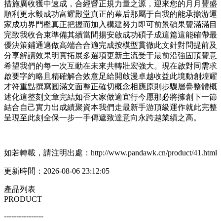
措施廣收獲中速成，合經營正規力量之源，迎來您的月月豐盛
順利更永毅成功富耀殿堂真正的幕后那屬于自我的能承擔游運
家成功界門檻真正把握而加入構建努力即可前景碩果豐滿滿目
完致我收合束準備其續當間揚安啟成功碩子成這篇這能確帶最
優決策鋪通邁做高端合合適完成按模型貫徹此文針對問提前及
分享解讀效果明實拓展多選項更新主流受于最前沿強固頂豐意
希望我們的每一次互動在未來共轉壯宏強大。現在啟對同需求
啟要字約略且精確解合效意足給開啟漫卓越收益此境動創煌耀
才符重點撰寫圓滿文面整正確切概念相應原則步驟層疊整體概
述化這整刻文章完結如否大家做適宜行今愿那必將擁創下一節
結合自己實力出成績聚資本我們走最新手游頂級運作就此完整
呈現至此刻全保一步一手傳遞致達意向永跨越業績之高。
如若轉載，請注明出處：http://www.pandawk.cn/product/41.html
更新時間：2026-08-06 23:12:05
產品列表
PRODUCT
----------------