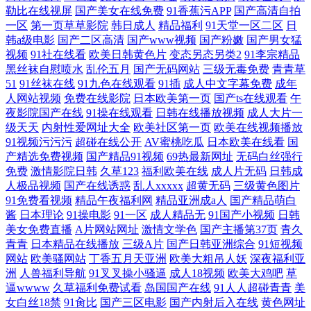
勒比在线视屏
国产美女在线免费
91香蕉污APP
国产高清自拍
一区
第一页草草影院
韩日成人
精品福利
91天堂一区二区
日
韩a级电影
国产二区高清
国产www视频
国产粉嫩
国产男女猛
视频
91社在线看
欧美日韩黄色片
变态另态另类2
91李宗精品
黑丝袜自慰喷水
乱伦五月
国产无码网站
三级无毒免费
青青草
51
91丝袜在线
91九色在线观看
91插
成人中文字幕免费
成年
人网站视频
免费在线影院
日本欧美第一页
国产ts在线观看
午
夜影院国产在线
91操在线观看
日韩在线播放视频
成人大片一
级天天
内射性爱网址大全
欧美社区第一页
欧美在线视频播放
91视频污污污
超碰在线公开
AV蜜桃吃瓜
日本欧美在线看
国
产精选免费视频
国产精品91视频
69热最新网址
无码白丝强行
免费
激情影院日韩
久草123
福利欧美在线
成人片无码
日韩成
人极品视频
国产在线诱惑
乱人xxxxx
超黄无码
三级黄色图片
91免费看视频
精品午夜福利网
精品亚洲成a人
国产精品萌白
酱
日本理论
91操电影
91一区
成人精品无
91国产小视频
日韩
美女免费直播
A片网站网址
激情文学色
国产主播第37页
青久
青青
日本精品在线播放
三级A片
国产日韩亚洲综合
91短视频
网站
欧美骚网站
丁香五月天亚洲
欧美大粗吊人妖
深夜福利亚
洲
人兽福利导航
91叉叉操小骚逼
成人18视频
欧美大鸡吧
草
逼wwww
久草福利免费试看
岛国国产在线
91人人超碰青青
美
女白丝18禁
91肏比
国产三区电影
国产内射后入在线
黄色网址