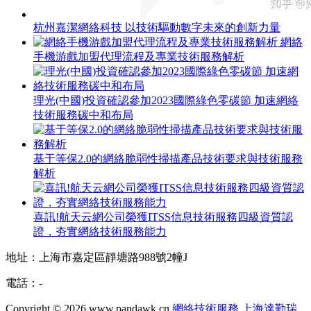
杭州嘉潔網絡科技 以技術驅動數字未來的創新力量
網絡
手機游戲加盟代理流程及專業技術服務解析
理光(中國)投資確認參加2023國際綠色零碳節 加速網絡
技術服務碳中和布局
基于等保2.0的網絡脆弱性掃描產品技術要求與技術服務
解析
喜訊!航天云網公司榮獲ITSS信息技術服務四級資質認
證，夯實網絡技術服務能力
地址：上海市嘉定區靜塘路988號2幢J
電話：-
Copyright © 2026
www.pandawk.cn
網絡技術服務
上海達勤瑞