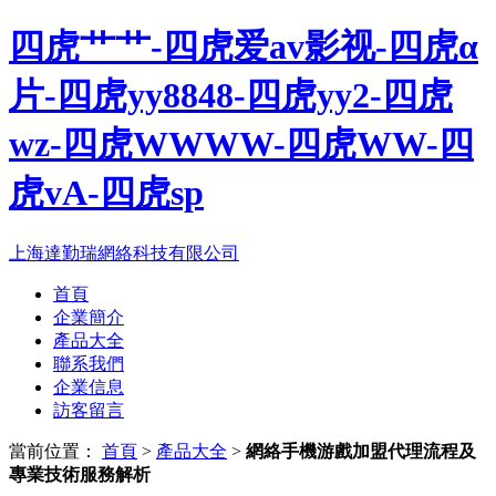
四虎艹艹-四虎爱av影视-四虎α
片-四虎yy8848-四虎yy2-四虎
wz-四虎WWWW-四虎WW-四
虎vA-四虎sp
上海達勤瑞網絡科技有限公司
首頁
企業簡介
產品大全
聯系我們
企業信息
訪客留言
當前位置：
首頁
>
產品大全
>
網絡手機游戲加盟代理流程及
專業技術服務解析