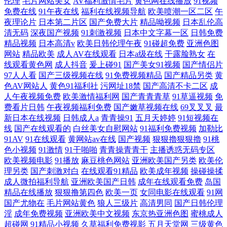
伦理
毛片网站美女
AV福利激情毛片
黄色网在线播放
91视频
免费在线
91午夜在线
福利在线视频导航
欧美喷潮一区二区
午
夜理论片
日本第二片区
国产免费大片
精品呦视频
日本乱伦高
清无码
深夜国产视频
91刺激视频
日本中文字幕一区
日韩免费
精品视频
日本高清v
欧美日韩伦理午夜
91碰超免费
亚洲色图
网站
精品欧美
成人AV在线观看
日本a级在线
干露脸熟女
在
线观看黄色网
成人抖音
爰上碰91
国产美女91视频
国产情侣片
97人人看
国产三级视频在线
91免费视频精品
国产精品另类
黄
色AV网站人
黄色91福利社
污网址18禁
国产高清不卡二区
成
人午夜视频免费
欧美激情福利网
国产青青青草
91草逼视频
免
费看片日韩
午夜视频福利免费
国产嫩草视频在线
69叉叉叉
最
新日本在线视频
日韩成人a
青青操91
五月天婷婷
91短视频在
线
国产在线观看的
白丝美女自慰网站
91福利免费视频
加勒比
91AV
91在线观看
黄网站av在线
国产视频
狠狠擼狠狠擼
91桃
色小视频
91激情
91干啪啪
青青操青青干
主播诱惑无码专区
欧美视频电影
91播放
麻豆桃色网站
亚洲欧美国产另类
欧美伦
理另类
国产刺激对白
在线观看91精品
欧美成年视频
操碰操揉
成人微拍福利导航
亚洲欧美国产日韩
成年在线观看免费
岛国
精品在线播放
狠狠撸第四色
欧美一页
女同电影在线观看
91网
国产尤物在
毛片网站黄色
狼人三级片
高清男同
国产日韩伦理
淫
成年免费视频
亚洲欧美中文视频
东京热亚洲色图
蜜桃成人
超碰网
91精品小视频
久草福利免费视影
五月天堂网
三级黄色