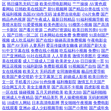
区
韩日爆乳无码三级
欧美伦理电影网站
艹艹操操
AV黄色观
看视频 伊人情人网 涩涩涩在线视频 久久大香蕉 91成人tv 有b吗一站二站
看网站
日韩欧美在线国产
新91视频网
国产精品分类在线
97午
夜福利视频
岛国AV动作无码
波多野吉依电影
小h片免费
国产
在线播放 午夜福利破处 日本伦理剧在线 手机看片伦理 人人入人人操 美女
精品色色视屏
国产午夜成人
最新日韩精品
91福利视频导航
欧
美喷水影院
91爱爱视频
欧美色图论坛
91榴莲小视频
国产高清
网黄射 久草加勒比 国产乱女伦妇精品 大香蕉久久草 www青青草原 91香
一卡新区
国产看片资源
二色吧97资源站
欧美日韩另类0
91华
人
国产日韩一区二区
日本网站在线免费
免费潮喷
91原创国产
视频
成人吃瓜福利
国产在线9
操碰高清免费视频
午夜电影全
蕉国产孕妇 一起草九一麻豆 影视下载网站 亚洲欧美成人图片精品一区 午
集
国产AV无码
人妻系列
爱豆传媒倩女幽魂
超清国产剧大全
91中文字幕在线
免费在线小视频
吃瓜福利小视频
免费91
国产
夜视频免费 日韩在线专区 五月天狠狠干 日韩欧在线观看 人人艹97 超碰在
日产亚洲精品
91社在线高清
人人草香蕉
激情另类图片
亚洲欧
美在线观看
成人三级成人三级
欧美老女人bb
日日操第一页
91
网豆花视频
91福利剧场
免费影视观看
91视频国产自拍
国产美
线导航人人97 日韩精品男人综合网 日韩欧美~中文 青青操欧美 欧美特黄
女在线视频
欧美又大
无码四虎
女同激吻视频
极品性爱导航
欧美国产拳交喷奶
中文字幕第三页
超碰成人影视
欧美日韩中
AA片 人妻av网站 欧美色蜜桃91 久久婷婷欧美精品 九九福利视屏 日日色
文一区
手机看片1204
91色快播
福利撸影院
激情五月天国产
综合网五月天
美女主播青草
国产高清不卡视频
四虎影视
欧美
在线影院 人人爽人人爽人人片av亚洲 欧美孕妇群交 久草热久av 秋霞影视
一区在线
操碰视频
五月天婷婷欧美
欧美大BB
国产福利啪啪
欧洲成人午夜精品
国产精品美乳
男人操蜜桃视频
无码射精网
站
18成年人网站
日本高清电影网
男女啪啪午夜视频
免费电影
伦理 热久免费视频 欧美精品无码久久妖精 久久人妻交换 福利传媒导航 av
在线观看
亚洲ab
成人少妇视频导航
91国产小青蛙
国产成年免