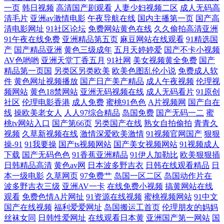
一页
韩日视频
高清国产剧观看
人妻少妇视频二区
成人无码高
欧美精品一区二区久久婷婷 人人操天天射 日韩欧美国内 三d肉蒲团下载
清毛片
亚洲av激情电影
午夜导航在线
国内主播第一页
国产高
清电影网址
91社区论坛
免费网站黄色在线
久久偷拍高清亚洲
三级网站视频 五月花社区影院 色吧成人网 日本女同互慰 人人插人人摸 青
91午夜在线免费
亚洲精品第五页
麻豆网站在线观看
91精选国
产
国产精品亚洲
黄色三级成年
五月天婷婷爱
国产不卡小视频
AV色哟哟
亚洲天堂丁香五月
91社网
美女视频黄全免费
国产
草全福视在线 免费看A片的网址 丝袜人人在操 亚洲片在线播放 亚洲av菠
精品第一页国
另类区另类欧美
欧美色图乱伦小说
免费成人软
件
黄色网址视频播放
国产日产美产精品
成人午夜视频
伦理视
萝av 91备用地址发布页 av中文字幕日韩在线 操亚洲人妻 超碰av女网站 超
频网站
黄色18禁网站
亚洲无码视频在线
成人无码看片
91原创
社区
伦理电影香港
成人免费
蜜桃91色色
A片视频网
国产自在
线
操欧美老女人
人人97综合精品
岛国免费
国产无码一二
蜜
碰99热 国产第一页福利 人人操人人配 日本国产精品专区第一页 日本黄色
桃tv网站入口
国产第66页
另类国产在线
熟女自拍偷拍
青青久
视频
久草新视频在线
激情深爱欧美激情
91视频官网国产
狠狠
亚洲瑟瑟王国 台湾成人电影 日韩电影大片 人人色人人撸 人人人人人人69
操-91
91我要操
国产ts视频网站
国产美女视频网站
91视频成人
下载
国产无码色色
91香蕉亚洲精品
91伊人加勒比
欧美狠狠插
色AV伊人 中文字幕37页 人人射性爱视频 91网站3秒跳转 91视频直播 91Av
日韩精品高清
黄色av网
日本波多野吉衣
日韩在线观看精品
日
本一级电影
久草网页
97免费艹
岛国一区二区
岛国动作片在
波多野吉衣三级
亚洲AV一卡
在线免费小视频
搞黄网站在线
字幕 51青草视频在线 人人燥人人 日韩欧美性爱资源 日韩香蕉网 91福利官
观看
免费色情A片网扯
91资源在线视频
蜜桃视频网站
91中文
国产在线视频
福利爱爱网址
岛国搬运工首页
伦理朋友的妈妈
方 a片资源吧 AV影音先锋亚州 97午夜电影网 超碰国产99青青97 国产精品
丝袜女同
日韩性爱网址
在线观看日本黄
亚洲国产第一网站
国