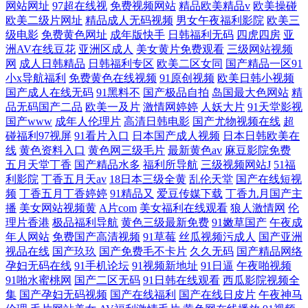
网站网址
97超在线视
免费视频网站
精品欧美精品v
欧美操碰
欧美二级片网址
精品成人无码视频
男女午夜福利影院
欧美三
级电影
免费黄色网址
成年版快手
日韩福利无码
四虎四房
亚
洲AV在线豆花
亚洲区成人
美女黄片免费观看
三级网站视频
网
成人日韩精品
日韩福利专区
欧美二区女同
国产精品一区91
小x导航福利
免费黄色在线视频
91原创视频
欧美日韩小视频
国产成人在线无码
91黑料不
国产极品自拍
岛国最大色网站
精
品无码国产二品
欧美一及片
激情网婷婷
人妖大片
91天堂影视
国产www
成年人伦理片
高清日韩电影
国产尤物视频在线
超
碰福利97视屏
91看片入口
日本国产成人视频
日本日韩欧美在
线
黄色资料入口
黄色网三级毛片
最新黄色av
麻豆影院免费
五月天堂丁香
国产精品水多
福利所导航
三级视频网站J
51福
利影院
丁香五月天av
18日本三级全黄
乱伦天堂
国产在线短视
频
丁香五月丁香婷婷
91精品又
爱豆传媒下载
丁香九月国产主
播
美女网站视频黄
A片com
美女福利在线观看
狼人激情网
伦
理片香港
极品福利导航
黄色三级最新免费
91嫩草国产
午夜成
年人网站
免费国产高清视频
91草莓
丝瓜视频污成人
国产亚洲
视品在线
国产玖玖
国产免费毛不卡片
久久无码
国产精品网络
孕妇无码在线
91手机论坛
91视频新地址
91日逼
午夜啪视频
91啪水蜜桃网
国产二区无码
91日韩在线观看
西瓜影院视频全
集
国产孕妇无码视频
国产在线福利
国产在线日皮片
午夜神马