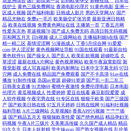
花亚洲综合
国产影院第一页
乱码欧美孕交
超碰在线艹
日本在
线护士
黄色三级免费网址
香港电影伦理片
91黄色电影
亚洲一
线看网站 人人妻人人搞 欧美肏屄片1314网站址 日韩在线资源 视频网站 视
区成人视频
国产福利电影
日韩成人影片
男的天堂网AV
国产
精品尤物在
免费a一毛片
欧美肠交扩张另类
最新亚洲日韩精
频网站大全 色狠狠操AV 人人妻人人上 秋霞手机伦理 乱色欧洲 极碰久草
品
欧美在线视频
免费黄色网址在线
主播第一页
丁香五月网
性爱东京热
草逼视频78
国产成人免费无码
高清日韩无码视频
视频 国产大量自拍黑料视频 久久草国产成人 人妻超碰夜夜AV 人人干人人
宗和网五月天
日b视频
成人三级网站在
主播福利姬h在线
国产
精一精二区
基情涩涩网
51漫画成人
丁香5月综合网
91爱爱
com
伊人涩涩射
黄色视频网址导航
91国在线观看
91最新自拍
草 欧美色精品第七页 人人人人人人69 奇米中文字幕 撸撸色网址 久久伊人
黄色软件91
国产操女人
国产乱人
欧美乱欲视频
超碰吃瓜
久
草涩涩
最新在线A片网址
黄色视屏网站
欧美午夜寂寞影院
新
麻豆 狠狠干2026 女人人人操 欧美九十一区 免费在线电视剧 看国产电视剧
视觉影视
成人写真福利
欧美内射网址
日本中文字幕无码
97日
穴网
成人免费在线
精品国产免费观看
国产不卡高清
91av在线
的网站 久久综合欧美成人 狠狠艹艹艹艹艹a 国产日逼AV超碰 第一色成人
播放
91制作传媒
岛国av资源
超碰91资源
国产乱一乱二乱三
日韩美女直播
91尤物69
蜜桃午夜激情
免费伦理电影
日本电影
伦理片
黄瓜视频成人
性爱婷婷
爱豆在线看
麻豆影院爱爱
成
网色一色 国产91草草草草 电影免费观看在线 超碰人人肉 成人免费版欧美
人软件视频
午夜宅男在线
91专区在线
狠狠干欧美
国产三级国
产
国产欧美日韩在线
97五月天婷婷
日韩在线网
91福利社视频
州九一 超碰人人人人妻 qvod影院 91香蕉短 91肏人 最近热门电视剧 中出
福利导航
A片三级网站
久草视频8
香蕉APP污视频
艹艹艹插
逼
国产精品五月天
狠狠操欧美性爱
国产绝色精品
精品孕妇无
码视频
午夜A片三级片
天美果冻传媒
久久国产成人精品
精品
福利导航 人妖ed2k 日韩h片 色超碰网在播放 国产在线成人 人人操人人网
93久久久
日本人妖射精
学生妹avav
国产熟女视频在线
乱伦第