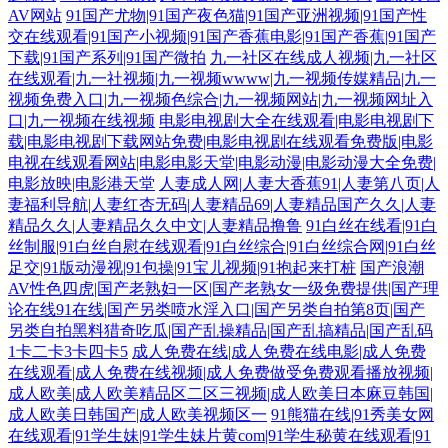
AV网站
91国产尤物|91国产夜色猫|91国产亚洲视频|91国产性
交在线观看|91国产小视频|91国产香蕉电影|91国产香蕉|91国产
下载|91国产系列|91国产微拍
九一社区在线成人视频|九一社区
在线观看|九一社视频|九一视频wwww|九一视频传媒精品|九一
视频免费入口|九一视频色综合|九一视频网站|九一视频网址入
口|九一视频在线视频
电影电视剧大全在线观看|电影电视剧下
载|电影电视剧下载网站免费|电影电视剧在线观看免费版|电影
电视在线观看网站|电影电影天堂|电影动漫|电影动漫大全免费|
电影放映|电影港天堂
人妻成人网|人妻大香蕉91|人妻第八页|人
妻福利导航|人妻红杏无码|人妻精品69|人妻精品国产久久|人妻
精品久久|人妻精品久久中文|人妻精品撸鲁
91白丝在线看|91白
丝制服|91白丝自慰在线观看|91白丝综合|91白丝综合网|91白丝
足交|91版动漫视|91包操|91宝儿视频|91抱起来打桩
国产浪潮
AV性色四虎|国产老熟妇一区|国产老熟女一级免费提供|国产理
论在线91在线|国产另类喷水淫入口|国产另类自拍第8页|国产
另类自拍黑料猎奇吃瓜|国产乱操精品|国产乱搞精品|国产乱码
1卡二卡3卡四卡5
成人免费在线|成人免费在线电影|成人免费
在线观看|成人免费在线视频|成人免费做受免费观看播放视频|
成人欧美|成人欧美精品区二区三视频|成人欧美日本麻豆韩国|
成人欧美日韩国产|成人欧美视频区一
91熊猫在线|91秀美女网
在线观看|91学生妹|91学生妹片黄com|91学生秘黄在线观看|91