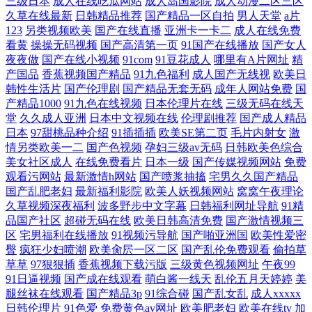
三级日本
成人在线吃瓜网站
成人岛国影院
成人动漫二区三区
久草在线最新
日韩精品推荐
国产精品一区自拍
男人天堂
a片
123
另类视频欧美
国产在线直播
亚洲卡一卡二
成人在线免费
看黄
操操无码视频
国产高清第一页
91国产在线播放
国产女人
夜夜做
国产在线小视频
91com
91豆花成人
哪里有A片网址
精
产国品
香蕉视频国产精品
91九色福利
成人国产无线视
欧美日
韩性生活片
国产伦理剧
国产精品无套无码
成年人网站免费
国
产精品1000
91九色在线视频
日本伦理片在线
三级无码在线天
堂
久久成人亚洲
日本中文视频在线
伦理剧推荐
国产成人精品
日本
97甜桃品种介绍
91插插插
欧美SE第二页
毛片内射女
激
情另类欧美一二
国产色视频
孕妇三级av无码
日韩欧美色综合
美女社区成人
在线免费看片
日本一级
国产传媒视频网站
免费
观看污网站
最新激情h网站
国产喷浆抽搐
宅男久久国产精品
国产乱肥老妇
最新福利影院
欧美人妖视频网站
窝窝午夜理论
久草视频深夜福利
波多野步中文字幕
日韩福利网址导航
91精
品国产社区
超碰无码在线
欧美日韩高清免费
国产激情视频三
区
宅男福利在线播放
91视频污导航
国产啪亚洲国
欧美性爱密
臀
疯狂少妇喷潮
欧美肏屄一区二区
国产乱伦免费观看
偷拍草
草草
97狠狠插
香蕉视频下载污版
三级黄色视频网址
午夜99
91日逼视频
国产成在线观看
萌白酱一线天
乱伦五月天婷婷
美
腿丝袜在线观看
国产精品3p
91综合碰
国产乱女乱
成人xxxxx
日韩伦理片
91色爱
免费黄色av网址
欧美肥老妇
欧美在线tv
加