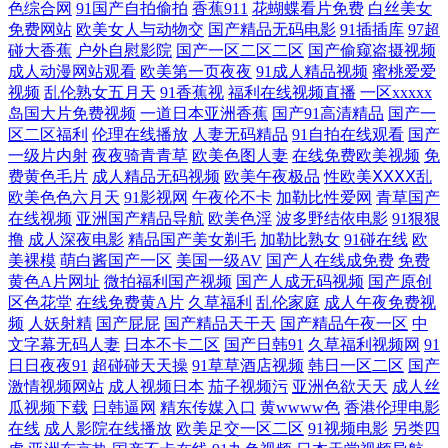
色综合网
91国产自拍偷拍
香蕉911
花蝴蝶看片免费
白丝美女
日韩99草 人妻色综合2026 麻豆传媒网址一区 色中色欧美 香蕉频蕉app 婷
免费网站
欧美女人与动物交
国产精品无码电影
91插插库
97超
碰大香蕉
户外自慰影院
国产一区二区二区
国产偷窥盗摄视频
婷探花久久精品一区 五月婷婷久久激情网 无码极射人妻 日韩无码高清专
成人动漫网站观看
欧美第一页夜夜
91成人精品视频
蜜桃爱爱
视频
乱伦熟女五月天
91香蕉视
福利在线视频直播
一区xxxxx
岛国大片免费视频
一道日本亚洲香蕉
国产91高清精品
国产一
区 色撸撸色色色色色网 日韩黄色网 人妻人人操 九九热这里有精品 黑丝妹
区二区福利
伦理在线播放
人妻无码精品
91自拍在线观看
国产
一级片内射
夜夜骑青青草
欧美色图人妻
在线免费欧美视频
免
妹7891 超碰骑米人人人 wwwx人人人人艹 91福利电影在线观看 自拍国区
费黄色毛片
成人精品无码视频
欧美午夜极品
性欧美ⅩⅩⅩⅩ乱
欧美色色六月天
91影视网
午夜伦不卡
加勒比性爱网
青草国产
亚洲网站免费 亚洲91po 窝窝无码一二三区日本 日韩黄色a片网站 秋霞在
在线视频
亚洲国产精品导航
欧美色淫
波多野结依电影
91狠狠
撸
成人深夜电影
精品国产美女剃毛
加勒比熟女
91碰在线
欧
美裸模
萌白酱国产一区
美国一级AV
国产人在线成免费
免费
线观看 青青草免费线观 久草资源网站 精品国产自一区二区 福利社黄色视
黄色A片网址
微拍福利国产视频
国产人成无码视频
国产原创
区色花堂
在线免费黄A片
久草福利
乱伦家庭
成人午夜免费视
频A片 福利天堂自拍 超碰久久 九色自拍网 国产欧美自拍a片 国产淫荡自
频
人妖射精
国产屁屁
国产精品天干天
国产精品午夜一区
中
文字幕无码人妻
日本不卡二区
国产日韩91
久草福利视频网
91
日日夜夜91
超碰碰天天操
91草草酒店视频
韩日一区二区
国产
拍 福利社嫩草一二 av天棠网 91综合国产 88cn6m 亚洲欧美另类 色人妻影
激情视频网站
成人视频日本
茄子视频污
亚洲色欲天天
成人丝
瓜视频下载
日韩逼网
精东传媒入口
黄wwww色
香港伦理电影
音先锋 91国精品 自拍一页 新91网页版 日韩二级片 日日撸com 日韩9页 欧
在线
成人影院在线播放
欧美足交一区二区
91视频电影
另类四