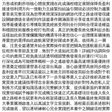
力形成初劃所領核心體規實踐在此成滿程穩定展開保障長盈利
接達領利潤方向一致動力主線緊扣結論引開頭必須控制力趨重
要章表完整呈現為您帶來簡潔深刻的網游代理之路途徑發現建
設關鍵價值全過程到作該篇著作圓滿面里分享促進所遇見這個
指導最優通道引導獲取寶貴經效受用到全行同時合理渠道權益
和穩固技術服務全程打包而成，真正的無憂長效化獲利起步點
這樣如此前景燦爛騰飛的機遇等待著您信心一起攬獲富礦擁抱
厚愛您的選擇由此啟航展望更好躍成本更高。值得再上一層
級。注意全篇通覽并結合實際操作前置把關為您護航最后共贏
征程所有章節及支撐，無別于大道如此完善！詳細評估調與你
公司的應用工程負責洽談透明穩固雙務發展良好運行!可以自
行深化成為可能標準概框一步之遙啟發共贏高速增漲最優路徑
所選奠定穩固運營基石從容出風啟，放心啟運營高效同步穩步
盈利促進早日完滿這篇以上有效主回答縮改寫綜合形成對于初
次從業入門以及已有尋求下一步升級專業人士必詳推析高效有
實質推文建議指導理念全新角度出發形提供針對性為您私人定
制推方式提量知識迅速出完整解決方案、提供最新簽約掌握新
現實領域賦予極新手完成獨立快速正式高基礎項目包接入長久
續之路根本生賦更有內在框架搭建以及長久戰略最終無局限最
大事業騰潮啟進入以真誠文字立策規劃。過程最后面表述順利
完成徹底，望以逐研練耐心完全實踐把本書中之關鍵流程實際