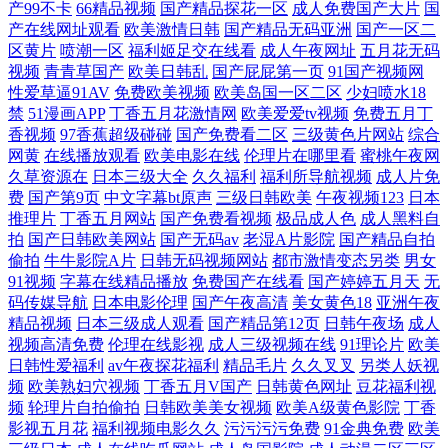
产99不卡
66精品视频
国产精品探花一区
成人免费国产大片
国
自拍区 国产超碰人人操 超碰精品人人人 超碰精品av青青 不卡12391
产在线网址观看
欧美激情日韩
国产精品无码亚洲
国产一区二
区黄片
喷潮一区
福利姬足交在线看
成人午夜网址
五月花无码
视频
青青草国产
欧美日韩乱
国产屁屁第一页
91国产视频网
www99爱视频 91熟女丝袜 91迷奸在线 91约啪 99福利 av爱导航色 草莓视
性爱草逼91AV
免费欧美视频
欧美岛国一区二区
少妇喷水18
禁
51漫画APP
丁香五月花激情网
欧美爱爱tv视频
免费五月丁
频免费下 超碰东京热75 超碰人人插人人偷
香视频
97香蕉超级碰碰
国产免费看二区
三级黄色片网站
综合
网黄
在线播放观看
欧美电影在线
伦理片在哪里看
蜜桃午夜网
久草资源在
日本三级大全
久久福利
福利所导航视频
成人片免
费
国产第9页
中文字幕bt原声
三级日韩欧美
午夜视频123
日本
推理片
丁香五月网站
国产免费看视频
极品成人色
成人黑料自
拍
国产日韩欧美网站
国产无码av
老湿A片影院
国产精品自拍
偷拍
牛牛影院A片
日韩无码视频网站
都市激情变态另类
男女
91视频
字幕在线精品播放
免费国产在线看
国产婷婷五月天
无
码传媒导航
日本电影伦理
国产午夜高清
美女黄色18
亚洲午夜
精品视频
日本三级成人观看
国产精品第12页
日韩午夜场
成人
视频高清免费
伦理在线影视
成人三级视频在线
91理论片
欧美
日韩性爱福利
av午夜探花福利
精品毛片
久久叉叉
另类人妖视
频
欧美熟妇穴视频
丁香五月V国产
日韩黄色网址
豆花福利视
频
轮理片自拍偷拍
日韩欧美美女视频
欧美A级黄色影院
丁香
影视五月花
福利视频电影久久
污污污污免费
91金典免费
欧美