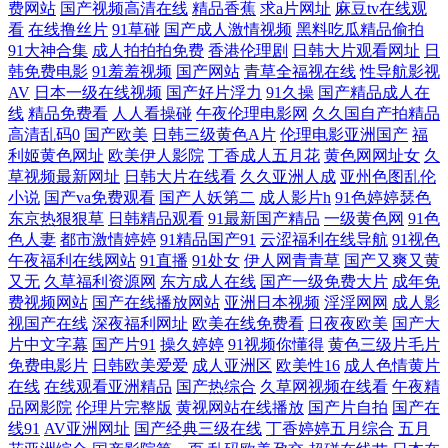
费网站
国产视频高清在线
精品香蕉
求a片网址
麻豆tv在线观
免费在线 91视频黄色 在线观看传媒视频 午夜福利破处 91n首页 69导航 69
看
在线撸丝片
91草碰
国产成人激情视频
黑料吃瓜精品偷拍
91大神合集
成人拍拍拍免费
香港伦理剧
日韩大片观看网址
日
韩免费电影
91羞羞视频
国产网站
青草全福视在线
性导航影视
草久久 午夜粉色剧院 坛蜜ed2k 亚洲国产日韩av自拍 尤物AV游戏大全导航
AV
日本一级在线视频
国产好片浮力
91久操
国产精品成人在
线
精品免费看
人人看操碰
午夜伦理电影网
久久国自产拍精品
新金瓶艳史全集 丝瓜视频污成人 91福利社区试看 51导航在线观看视频 青
高清乱码0
国产欧美
日韩三级黄色A片
伦理电影亚洲国产
福
利姬黄色网址
欧美伊人影院
丁香成人五月花
黄色网网址女
久
青草vip 青青草www 免费观看亚洲毛片 撸撸爱射香蕉69 狠狠屌狠狠操狠
草视频最新网址
日韩大片在线看
久久亚洲人成
亚州色图乱伦
小说
国产va免费观看
国产人妖第二
成人影片h
91色婷婷瑟色
东京热狠狠草
日韩精品观看
91最新国产精品
一级黄色网
91色
狠撸 91久久综合网 国产精品久久在线 久操影视 久久久精 欧美高跟鞋肏屄
色人妻
都市激情婷婷
91精品国产91
云涩福利在线导航
91视色
午夜福利在线网站
91直播
91处女
伊人网青青草
国产又爽又黄
久久依人av 乱子伦91精品 久久精品一区 黄色91色色 国产TS 大香蕉人人爽
又无
久草福利资源网
东方成人在线
国产一级免费大片
成年免
费视频网站
国产在线播放网站
亚洲日本视频
淫淫网网
成人影
欧美成人A片久久 欧美中文日韩亚 久草免费黄色大片 韩日一二 九九视频5
视国产在线
深夜福利网址
欧美在线免费看
日夜夜欧美
国产大
片中文字幕
国产片91
操久婷婷
91视频你懂得
黄色三级片毛片
免费电影片
日韩欧美爱爱
成人亚洲区
欧美性16
成人色情黄片
久草色站 海角社区超碰 大香蕉伊人东京热 成人亚洲黄色电影网站 免费高
在线
在线观看亚洲精品
国产热综合
久草网视频在线看
午夜精
品网影院
伦理片完整版
黄视网站在线播放
国产片自拍
国产在
清网站 人人摸2人人操 日本三级按摩 日日干视频 日本久久综合网 日本在
线91
AV亚洲网址
国产经典三级在线
丁香婷婷五月综合
五月