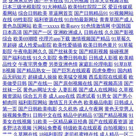
虎
亚洲东京热
国产不卡在线
91九色视频
日本天堂视频导航
亚美韩日 欧美日韩网址 久久中文国产嫩草久久 欧美卡一卡二 久久免费视
日本三级光棍影院
91大神精品
欧美怡红院院二区
爱豆传媒观
看网站
综合日韩欧美
草逼网首页
国产日韩精品91
91视频网站
在线
69性影院
福利资源在线
91自拍最新网址
青青草国产成人
频精品店 福利色导航 俺去也理论网站 欧美精品第一页久久 久久精品欧美
黄色岛国网站
欧美一xxxxx
欧美gayv
91色情激情网
中国韩国
日本高清
国产国产一区
亚洲欧洲成人
日韩在线
久久国产影视
精品 国产成人遭强自拍网 韩国干逼网 超碰黑料 91社福利视频 中文字幕电
综合
欧美69潮喷
伦理片app下载
激情视频国产精品
91草莓久
草超碰
成人性爱aa影院
欧美性爱插插
欧美日韩色黄片
91草莓
影 日日操日日干 午夜达达兔秋霞 色色欧美 青娱乐导航网 狠狠色狠狠鲁
影院
午夜电影网久久
国产丝袜美女
国产精彩视频
操碰视屏
国产福利在线
91久久影院
免费日韩电影
日韩成人影视
欧美精
品性交
午夜宅男免费
另类亚洲色情
家庭乱伦理电影
91草B草
超碰人人揉 超碰XXX www99re热 91免费高清视频 五月天国产色 人人影
B视频
国产精品熟女一
国产巨乳在线观看
四虎免费91
国内精
品无码短片
超碰成人操操
欧美猛交视频
西瓜影院在线观看
欧
视网官网下载 人人操美女 欧美性爱天天干 加勒比乱性 成人精品狠狠 超碰
美做受日韩
国产在线一
国产原创视频在线
国产视频高清
国产
丝袜一区
黄色av网址大全
人妻乱视
国产成人在线网站
久草视
频资源站
综合五月香
成人app在线
四虎试看
91男女
国产男小
福利97 91资源 在线观看a级片 视频久久久 人人都爱操 99机热这里只有精
鲜肉同
福利影院网站
激情五月天色色
欧美极品电影
日韩成人
第一页
国产日韩欧美电影
久久机热
成人午夜网
黄色天堂男人
品 七七影视网 亚洲三级视频 亚洲人人射网免费 探花网址 色中色新地址
操视频免费91
日韩中文在线
精品中的精品
97国产精品视频
91
美女在线视频
51欧美
一区精品麻豆经典
国产在线观看资源
波
亚洲综合社区 午夜影院A片 三级久久网址 亚洲一区二区三区高清无码 91
多野洁衣视频
污网站免费看
特级欧美在线观看
自拍视频91
91
艹艹
久草网在线
18福利影院
老司机蜜桃在线
成人精品一区二